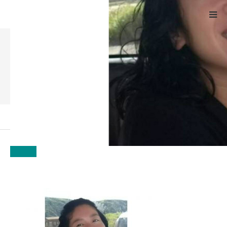
Powered by
Translate
톱 페이지
講師紹介
회원 등록
선생님
me
紹介
yamada yuko
문의
언어
yamada yuko