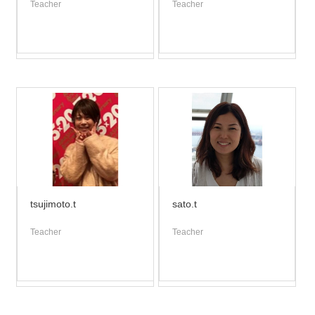
Teacher
Teacher
tsujimoto.t
sato.t
Teacher
Teacher