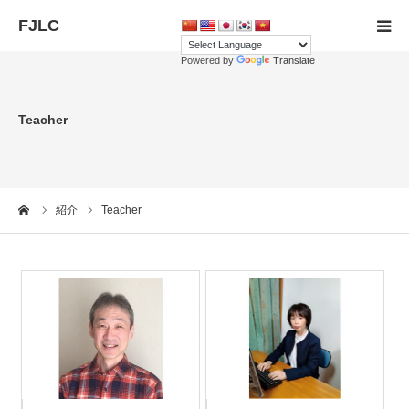
Powered by
Translate
TOP
Teacher
Member registration
Teachers
me
紹介
Teacher
Contact us
langage