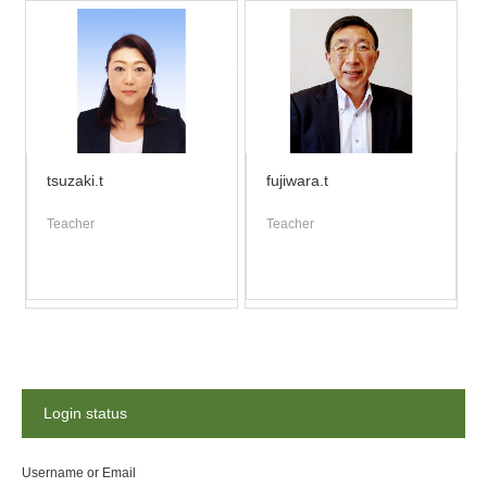
tsuzaki.t
fujiwara.t
Teacher
Teacher
Login status
Username or Email