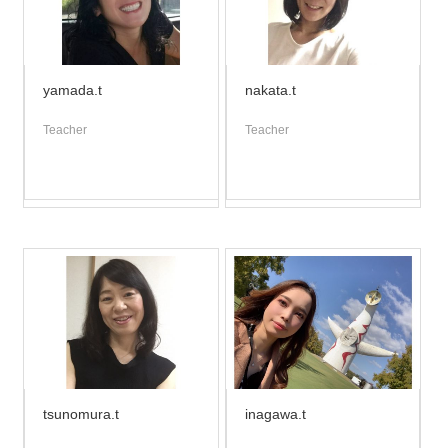
yamada.t
nakata.t
Teacher
Teacher
tsunomura.t
inagawa.t