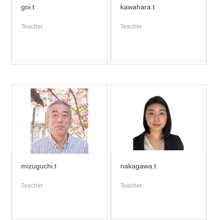
goi.t
kawahara.t
Teacher
Teacher
mizuguchi.t
nakagawa.t
Teacher
Teacher