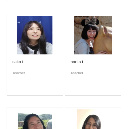
sako.t
narita.t
Teacher
Teacher