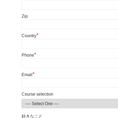
Zip
*
Country
*
Phone
*
Email
Course selection
好きなこと