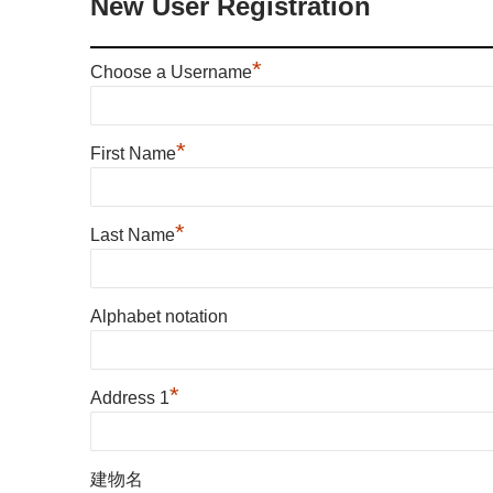
New User Registration
*
Choose a Username
*
First Name
*
Last Name
Alphabet notation
*
Address 1
建物名