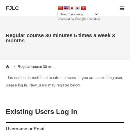
Powered by
Translate
TOP
Regular course 30 minutes 5 times a week 3
months
Member registration
Teachers
me
Regular course 30 mi…
Contact us
This content is restricted to site members. If you are an existing user,
please log in. New users may register below.
langage
Existing Users Log In
Username or Email