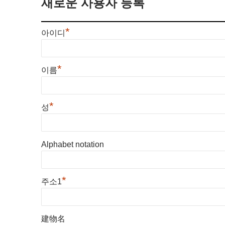
새로운 사용자 등록
*
아이디
*
이름
*
성
Alphabet notation
*
주소1
建物名