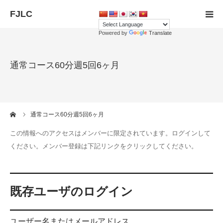
Powered by
Translate
HOME
通常コース60分週5回6ヶ月
会員登録
講師
ーム
通常コース60分週5回6ヶ月
お問い合わせ
この情報へのアクセスはメンバーに限定されています。ログインして
ください。メンバー登録は下記リンクをクリックしてください。
言語
講師募集
既存ユーザのログイン
ユーザー名またはメールアドレス