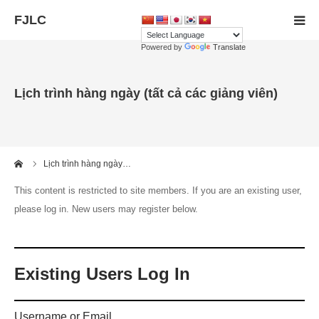
Powered by
Translate
Nhà
Lịch trình hàng ngày (tất cả các giảng viên)
Đăng ký thành viên
Giáo viên
me
Lịch trình hàng ngày…
Liên hệ với chúng tôi
This content is restricted to site members. If you are an existing user,
please log in. New users may register below.
ngôn ngữ
Existing Users Log In
Username or Email