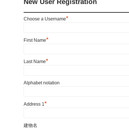
New User Registration
*
Choose a Username
*
First Name
*
Last Name
Alphabet notation
*
Address 1
建物名