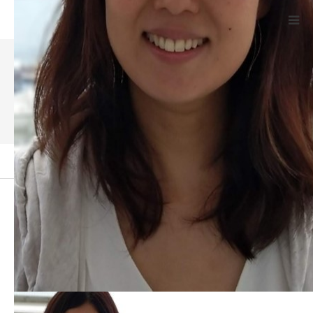
Powered by
Translate
Nhà
講師紹介
Đăng ký thành viên
Giáo viên
me
紹介
sato yuko5
Liên hệ với chúng tôi
ngôn ngữ
sato yuko5