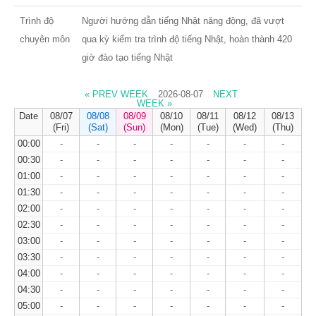
Trình độ
Người hướng dẫn tiếng Nhật năng động, đã vượt
chuyên môn
qua kỳ kiểm tra trình độ tiếng Nhật, hoàn thành 420
giờ đào tạo tiếng Nhật
« PREV WEEK
2026-08-07
NEXT
WEEK »
Date
08/07
08/08
08/09
08/10
08/11
08/12
08/13
(Fri)
(Sat)
(Sun)
(Mon)
(Tue)
(Wed)
(Thu)
00:00
-
-
-
-
-
-
-
00:30
-
-
-
-
-
-
-
01:00
-
-
-
-
-
-
-
01:30
-
-
-
-
-
-
-
02:00
-
-
-
-
-
-
-
02:30
-
-
-
-
-
-
-
03:00
-
-
-
-
-
-
-
03:30
-
-
-
-
-
-
-
04:00
-
-
-
-
-
-
-
04:30
-
-
-
-
-
-
-
05:00
-
-
-
-
-
-
-