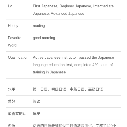
Lv
First Japanese, Beginner Japanese, Intermediate
Japanese, Advanced Japanese
Hobby
reading
Favarite
good morning
Word
Qualification
Active Japanese instructor, passed the Japanese
language education test, completed 420 hours of
training in Japanese
水平
第一日语，初级日语，中级日语，高级日语
爱好
阅读
最喜欢的话
早安
资质
活跃的日语老师通过了日语教育测试，完成了420小