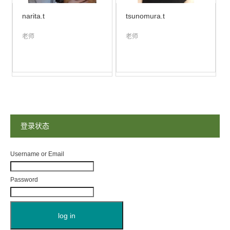
narita.t
tsunomura.t
老师
老师
登录状态
Username or Email
Password