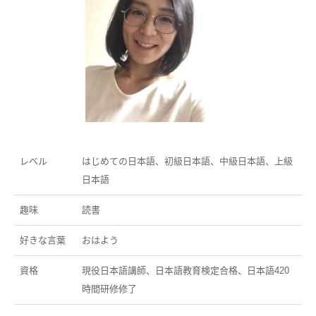
レベル
はじめての日本語、初級日本語、中級日本語、上級
日本語
趣味
読書
好きな言葉
おはよう
資格
現役日本語講師、日本語教育検定合格、日本語420
時間研修修了