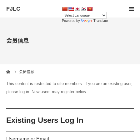
Powered by
Translate
首页
会员信息
会员注册
老师
me
会员信息
联系我们
This content is restricted to site members. If you are an existing user,
please log in. New users may register below.
语言
Existing Users Log In
Username or Email